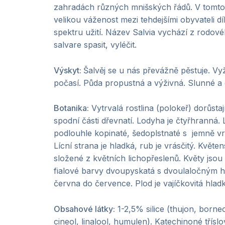
zahradách různých mnišských řádů. V tomto 
velikou váženost mezi tehdejšími obyvateli 
spektru užití. Název Salvia vychází z rodové
salvare spasit, vyléčit.
Výskyt:
Šalvěj se u nás převážně pěstuje. Vy
počasí. Půda propustná a výživná. Slunné a 
Botanika:
Vytrvalá rostlina (polokeř) dorůsta
spodní části dřevnatí. Lodyha je čtyřhranná. L
podlouhle kopinaté, šedoplstnaté s jemně 
Lícní strana je hladká, rub je vrásčitý. Květen
složené z květních lichopřeslenů. Květy jso
fialové barvy dvoupyskatá s dvoulaločným 
června do července. Plod je vajíčkovitá hladk
Obsahové látky:
1-2,5% silice (thujon, borneo
cineol, linalool, humulen). Katechinoné tříslo