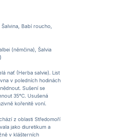
 Šalvina, Babí roucho,
albei (němčina), Šalvia
)
elá nať (Herba salvie). List
rvna v poledních hodinách
 hnědnout. Sušení se
áhnout 35°C. Usušená
zivně kořenitě voní.
hází z oblasti Středomoří
vala jako diuretikum a
žně v klášterních