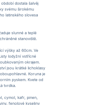
období dostala šalvěj
díky svému širokému
ho latinského slovesa
žaduje slunné a teplé
chráněné stanoviště.
jící výšky až 60cm. Ve
isty lodyžní vstřícné
vroubkovaným okrajem.
ství jsou krátké lichoklasy
u oboupohlavné. Koruna je
horním pyskem. Kvete od
á tvrdka.
l, cymol, kafr, pinen,
viny, fenolové kyseliny