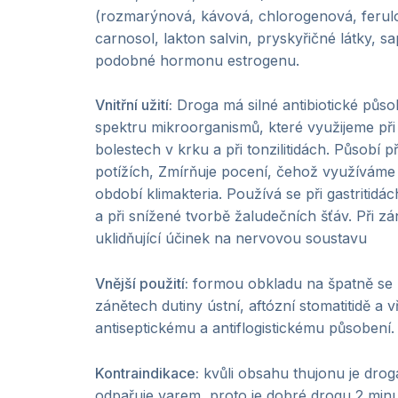
(rozmarýnová, kávová, chlorogenová, ferulov
carnosol, lakton salvin, pryskyřičné látky, sa
podobné hormonu estrogenu.
Vnitřní užití:
Droga má silné antibiotické půso
spektru mikroorganismů, které využijeme př
bolestech v krku a při tonzilitidách. Působí 
potížích, Zmírňuje pocení, čehož využíváme 
období klimakteria. Používá se při gastritidá
a při snížené tvorbě žaludečních šťáv. Při zá
uklidňující účinek na nervovou soustavu
Vnější použití:
formou obkladu na špatně se ho
zánětech dutiny ústní, aftózní stomatitidě a
antiseptickému a antiflogistickému působení.
Kontraindikace:
kvůli obsahu thujonu je drog
odpařuje varem, proto je dobré drogu 2 minut