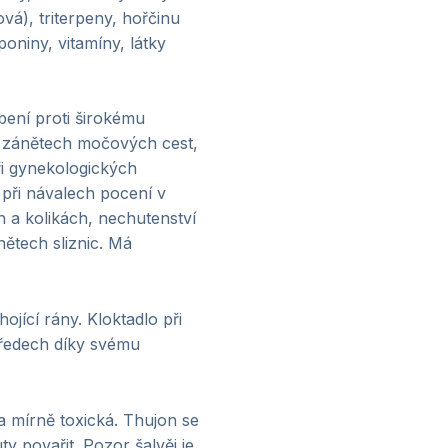
á), triterpeny, hořčinu
poniny, vitamíny, látky
bení proti širokému
i zánětech močových cest,
při gynekologických
při návalech pocení v
ch a kolikách, nechutenství
nětech sliznic. Má
jící rány. Kloktadlo při
 vředech díky svému
a mírně toxická. Thujon se
y povařit. Pozor šalvěj je