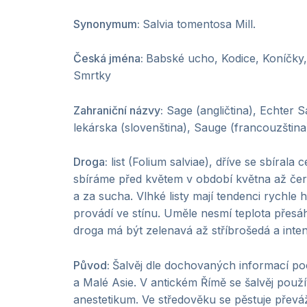
Synonymum:
Salvia tomentosa Mill.
Česká jména:
Babské ucho, Kodice, Koníčky,
Smrtky
Zahraniční názvy:
Sage (angličtina), Echter S
lekárska (slovenština), Sauge (francouzština
Droga:
list (Folium salviae), dříve se sbírala c
sbíráme před květem v období května až če
a za sucha. Vlhké listy mají tendenci rychle
provádí ve stínu. Uměle nesmí teplota přes
droga má být zelenavá až stříbrošedá a inten
Původ:
Šalvěj dle dochovaných informací poc
a Malé Asie. V antickém Římě se šalvěj použí
anestetikum. Ve středověku se pěstuje převá