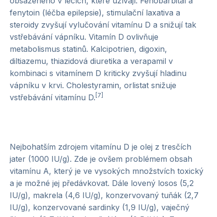
obsaženého v lécích, které užívají. Fenobarbital a
fenytoin (léčba epilepsie), stimulační laxativa a
steroidy zvyšují vylučování vitamínu D a snižují tak
vstřebávání vápníku. Vitamín D ovlivňuje
metabolismus statinů. Kalcipotrien, digoxin,
diltiazemu, thiazidová diuretika a verapamil v
kombinaci s vitamínem D kriticky zvyšují hladinu
vápníku v krvi. Cholestyramin, orlistat snižuje
[7]
vstřebávání vitamínu D.
Nejbohatším zdrojem vitamínu D je olej z tresčích
jater (1000 IU/g). Zde je ovšem problémem obsah
vitamínu A, který je ve vysokých množstvích toxický
a je možné jej předávkovat. Dále lovený losos (5,2
IU/g), makrela (4,6 IU/g), konzervovaný tuňák (2,7
IU/g), konzervované sardinky (1,9 IU/g), vaječný