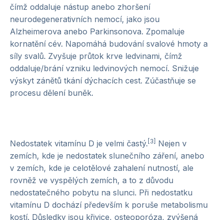
čímž oddaluje nástup anebo zhoršení
neurodegenerativních nemocí, jako jsou
Alzheimerova anebo Parkinsonova. Zpomaluje
kornatění cév. Napomáhá budování svalové hmoty a
síly svalů. Zvyšuje průtok krve ledvinami, čímž
oddaluje/brání vzniku ledvinových nemocí. Snižuje
výskyt zánětů tkání dýchacích cest. Zúčastňuje se
procesu dělení buněk.
[3]
Nedostatek vitamínu D je velmi častý.
Nejen v
zemích, kde je nedostatek slunečního záření, anebo
v zemích, kde je celotělové zahalení nutností, ale
rovněž ve vyspělých zemích, a to z důvodu
nedostatečného pobytu na slunci. Při nedostatku
vitamínu D dochází především k poruše metabolismu
kostí. Důsledky jsou křivice, osteoporóza, zvýšená