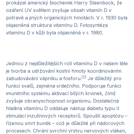
prokázal americký biochemik Harry Steenbock, že
ozáření UV světlem zvyšuje obsah vitamín D v
potravě a jiných organických hmotách. V r. 1930 byla
objasněná struktura vitamínu D. Fotosyntéza
vitamínu D v kůži byla objasněná v r. 1980.
Jednou z nejdůležitějších rolí vitamínu D v našem těle
je tvorba a udržování kostní hmoty koordinováním
[2]
zabudovávání vápníku a fosforu.
Je důležitý pro
funkci svalů, zejména srdečního. Podporuje funkci
imunitního systému aktivací bílých krvinek, čímž
zvyšuje obranyschopnost organismu. Dostatečná
hladina vitamínu D oddaluje nástup diabetu typu II
stimulací inzulínových receptorů. Spouští apoptózu –
řízenou smrt buněk – což je důležité při nádorových
procesech. Chrání svrchní vrstvu nervových vláken,