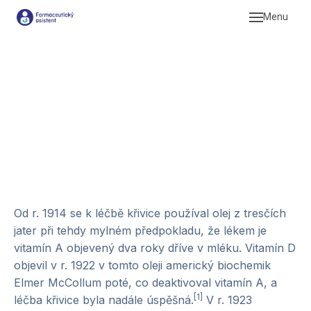
Menu
Studi
Komp
Praxe
Profe
Od r. 1914 se k léčbě křivice používal olej z tresčích
jater při tehdy mylném předpokladu, že lékem je
vitamín A objevený dva roky dříve v mléku. Vitamín D
objevil v r. 1922 v tomto oleji americký biochemik
Elmer McCollum poté, co deaktivoval vitamín A, a
[1]
léčba křivice byla nadále úspěšná.
V r. 1923