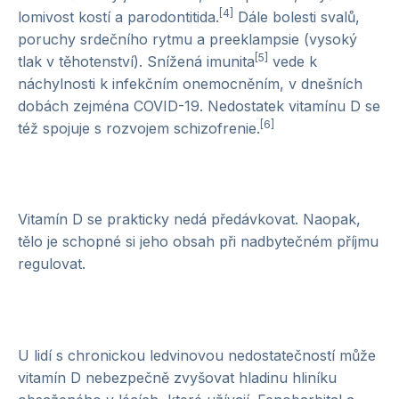
[4]
lomivost kostí a parodontitida.
Dále bolesti svalů,
poruchy srdečního rytmu a preeklampsie (vysoký
[5]
tlak v těhotenství). Snížená imunita
vede k
náchylnosti k infekčním onemocněním, v dnešních
dobách zejména COVID-19. Nedostatek vitamínu D se
[6]
též spojuje s rozvojem schizofrenie.
Vitamín D se prakticky nedá předávkovat. Naopak,
tělo je schopné si jeho obsah při nadbytečném příjmu
regulovat.
U lidí s chronickou ledvinovou nedostatečností může
vitamín D nebezpečně zvyšovat hladinu hliníku