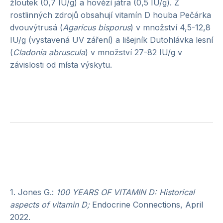
žloutek (0,7 IU/g) a hovězí játra (0,5 IU/g). Z
rostlinných zdrojů obsahují vitamín D houba Pečárka
dvouvýtrusá (
Agaricus bisporus
) v množství 4,5-12,8
IU/g (vystavená UV záření) a lišejník Dutohlávka lesní
(
Cladonia abruscula
) v množství 27-82 IU/g v
závislosti od místa výskytu.
1. Jones G.:
100 YEARS OF VITAMIN D: Historical
aspects of vitamin D;
Endocrine Connections, April
2022.