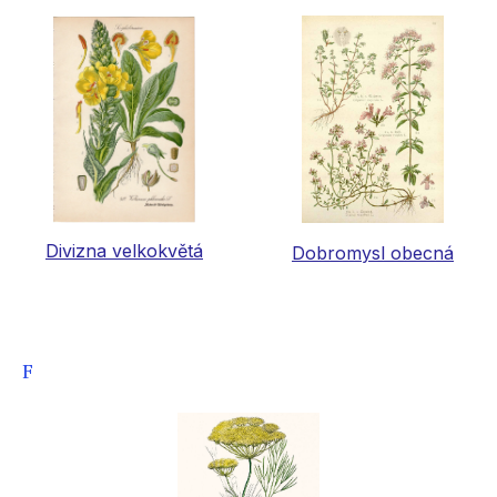
Divizna velkokvětá
Dobromysl obecná
F