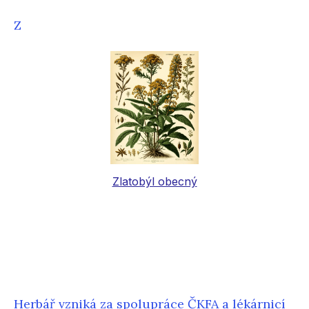
Z
Zlatobýl obecný
Herbář vzniká za spolupráce ČKFA a lékárnicí