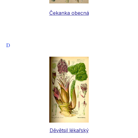
Čekanka obecná
D
Děvětsil lékařský