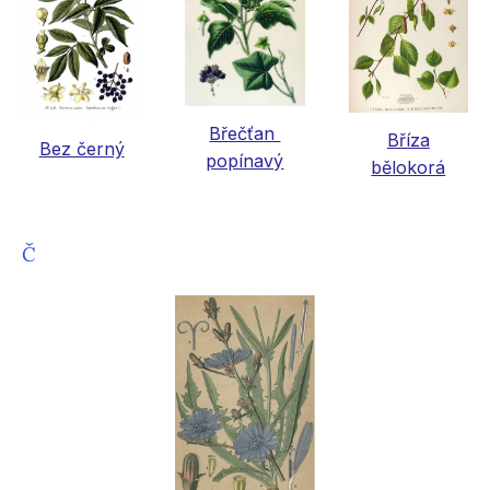
Břečťan
Bříza
Bez černý
popínavý
bělokorá
Č