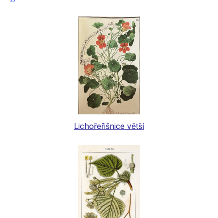
Lichořeřišnice větší