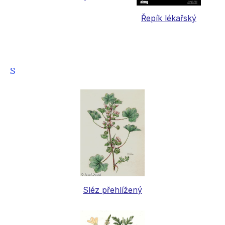
Řepík lékařský
S
Sléz přehlížený