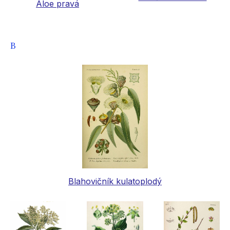
Aloe pravá
B
Blahovičník kulatoplodý