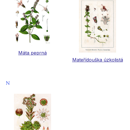
Máta peprná
Mateřídouška úzkolistá
N