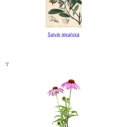
Šalvěj lékařská
T