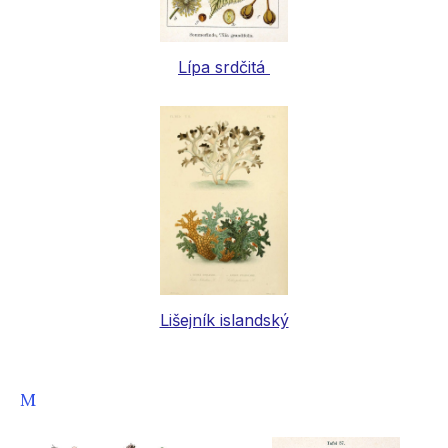
Lípa srdčitá
Lišejník islandský
M