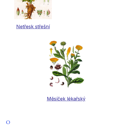
Netřesk střešní
Měsíček lékařský
O