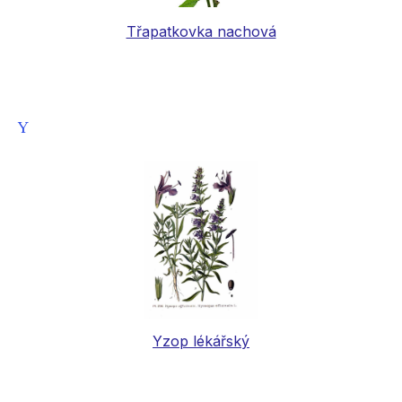
Třapatkovka nachová
Y
Yzop lékářský