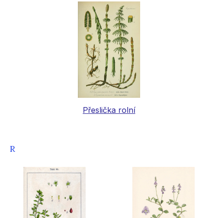
Přeslička rolní
R