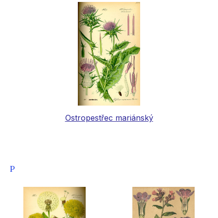
Ostropestřec mariánský
P