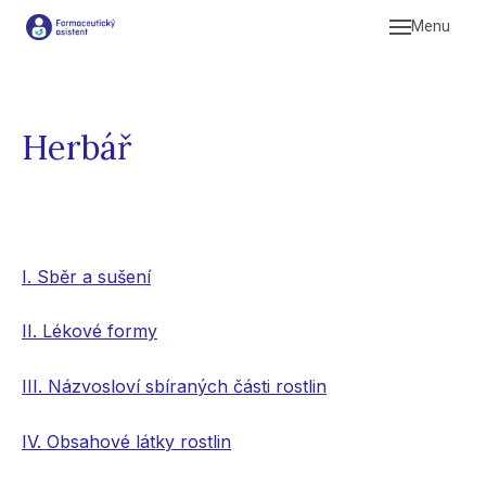
Menu
Studi
Komp
Praxe
Herbář
Profe
I. Sběr a sušení
II. Lékové formy
III. Názvosloví sbíraných části rostlin
IV. Obsahové látky rostlin