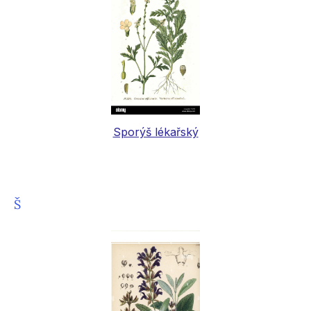
Sporýš lékařský
Š