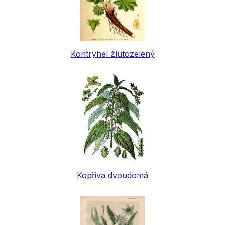
Kontryhel žlutozelený
Kopřiva dvoudomá